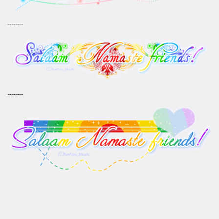
--------
--------