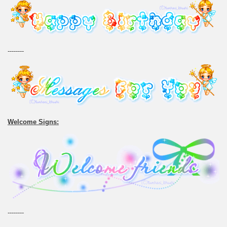
--------
Welcome Signs:
--------