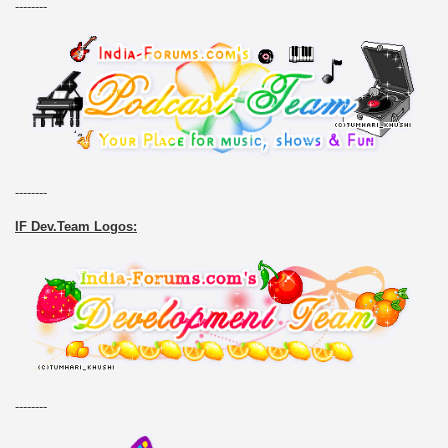
--------
--------
IF Dev.Team Logos:
--------