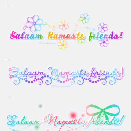
--------
--------
--------