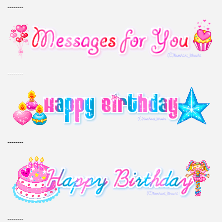
--------
--------
--------
--------