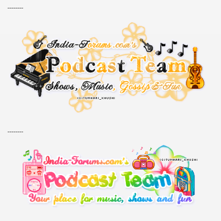
--------
--------