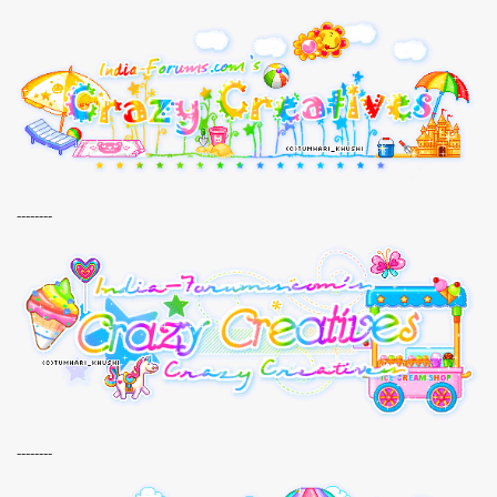
--------
--------