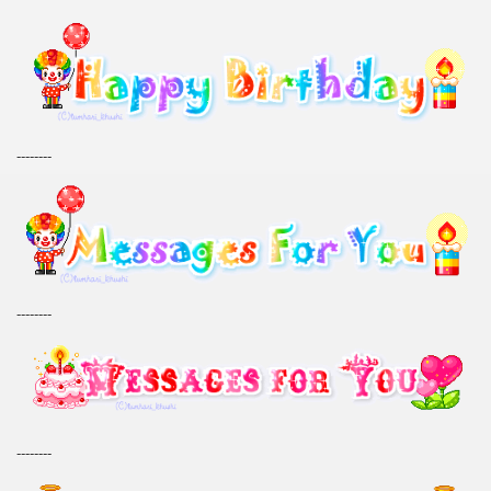
--------
--------
--------