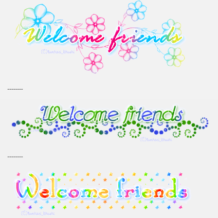
--------
--------