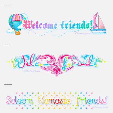
--------
--------
--------