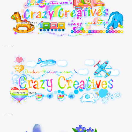
--------
--------