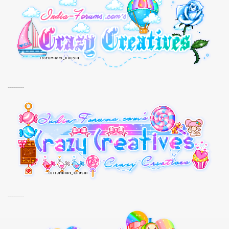
--------
--------