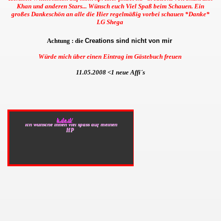
Khan und anderen Stars... Wünsch euch Viel Spaß beim Schauen. Ein
großes Dankeschön an alle die Hier regelmäßig vorbei schauen *Danke*
LG Shega
Achtung : die
Creations sind nicht von mir
Würde mich über einen Eintrag im Gästebuch freuen
11.05.2008 <1 neue Affi´s
Herzlich Willkommen auf
http://my-king-khan-srk.de.tl/
http://my-king-khan-srk.de.tl/
ich wunsche ihnen viel spass auf meinen
HP