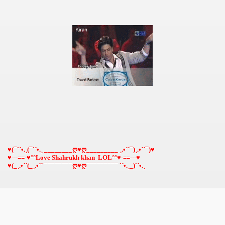
♥(¯`´•.¸(¯`´•.¸ ________ღ♥ღ_________ ¸.•´´¯)¸.•´´¯)♥
♥---==-♥°°Love Shahrukh khan LOL°°♥-==---♥
♥(_¸.•´´(_¸.•´´ ¯¯¯¯¯¯¯¯ღ♥ღ¯¯¯¯¯¯¯¯¯ `´•.¸_)`´•.¸